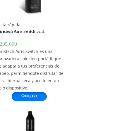
ista rápida
iristech Airis Switch 3en1
295.000
iristech Airis Switch es una
nnovadora solución portátil que
e adapta a tus preferencias de
apeo, permitiéndote disfrutar de
era, hierba seca y aceite en un
olo dispositivo.
Comprar