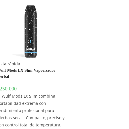
ista rápida
ulf Mods LX Slim Vaporizador
erbal
250.000
l Wulf Mods LX Slim combina
ortabilidad extrema con
endimiento profesional para
ierbas secas. Compacto, preciso y
on control total de temperatura.