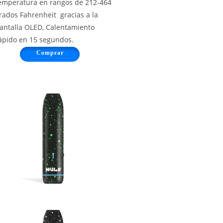
emperatura en rangos de 212-464
rados Fahrenheit gracias a la
antalla OLED, Calentamiento
ápido en 15 segundos.
Comprar