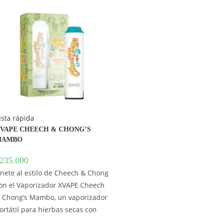
ista rápida
VAPE CHEECH & CHONG’S
MAMBO
235.000
nete al estilo de Cheech & Chong
on el Vaporizador XVAPE Cheech
 Chong’s Mambo, un vaporizador
ortátil para hierbas secas con