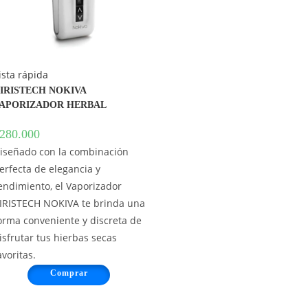
ista rápida
IRISTECH NOKIVA
APORIZADOR HERBAL
280.000
iseñado con la combinación
erfecta de elegancia y
endimiento, el Vaporizador
IRISTECH NOKIVA te brinda una
orma conveniente y discreta de
isfrutar tus hierbas secas
avoritas.
Comprar