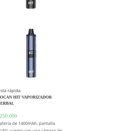
ista rápida
OCAN HIT VAPORIZADOR
ERBAL
250.000
atería de 1400mAh, pantalla
LED, cuenta con una cámara de