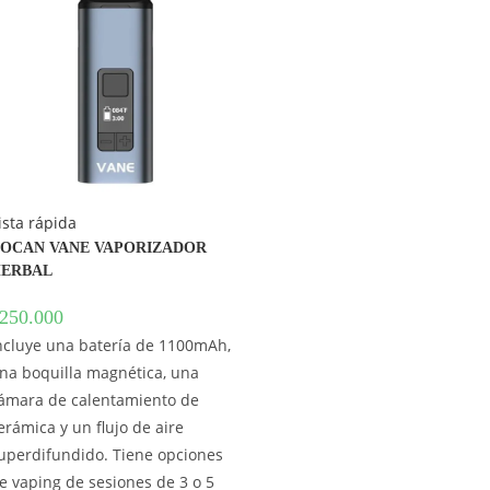
ista rápida
OCAN VANE VAPORIZADOR
ERBAL
250.000
ncluye una batería de 1100mAh,
na boquilla magnética, una
ámara de calentamiento de
erámica y un flujo de aire
uperdifundido. Tiene opciones
e vaping de sesiones de 3 o 5