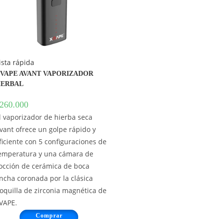
ista rápida
VAPE AVANT VAPORIZADOR
ERBAL
260.000
l vaporizador de hierba seca
vant ofrece un golpe rápido y
ficiente con 5 configuraciones de
emperatura y una cámara de
occión de cerámica de boca
ncha coronada por la clásica
oquilla de zirconia magnética de
VAPE.
Comprar