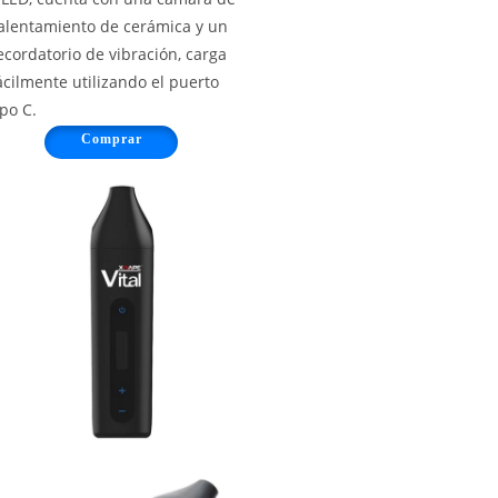
alentamiento de cerámica y un
ecordatorio de vibración, carga
ácilmente utilizando el puerto
ipo C.
Comprar