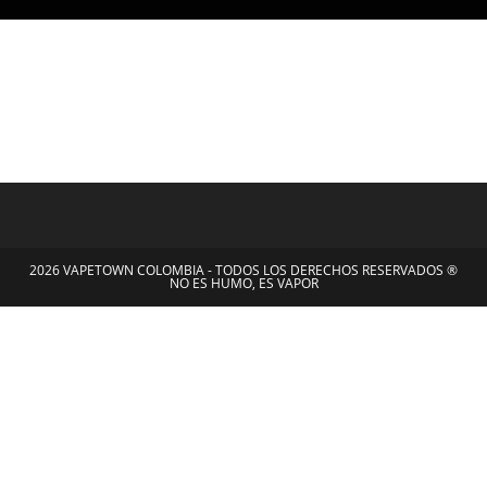
2026 VAPETOWN COLOMBIA - TODOS LOS DERECHOS RESERVADOS ®
NO ES HUMO, ES VAPOR