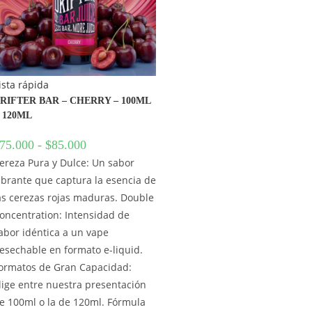
ista rápida
RIFTER BAR – CHERRY – 100ML
 120ML
75.000
-
$
85.000
ereza Pura y Dulce: Un sabor
ibrante que captura la esencia de
as cerezas rojas maduras. Double
oncentration: Intensidad de
abor idéntica a un vape
esechable en formato e-liquid.
ormatos de Gran Capacidad:
lige entre nuestra presentación
e 100ml o la de 120ml. Fórmula