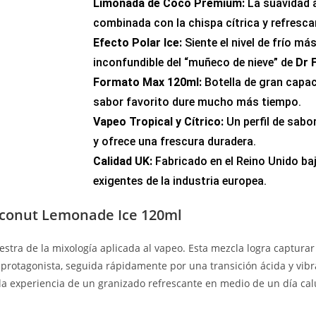
Limonada de Coco Premium:
La suavidad a
combinada con la chispa cítrica y refresca
Efecto Polar Ice:
Siente el nivel de frío má
inconfundible del “muñeco de nieve” de
Dr 
Formato Max 120ml:
Botella de gran capac
sabor favorito dure mucho más tiempo.
Vapeo Tropical y Cítrico:
Un perfil de sabo
y ofrece una frescura duradera.
Calidad UK:
Fabricado en el Reino Unido ba
exigentes de la industria europea.
Coconut Lemonade Ice 120ml
stra de la mixología aplicada al vapeo. Esta mezcla logra captura
protagonista, seguida rápidamente por una transición ácida y vibra
la experiencia de un granizado refrescante en medio de un día cal