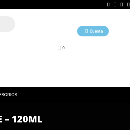
Cuenta
0
ESORIOS
 – 120ML