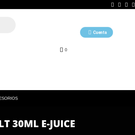
Cuenta
0
ESORIOS
 30ML E-JUICE