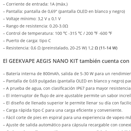
– Corriente de entrada: 1A (máx.)
– Pantalla: pantalla de 0,69″ (pantalla OLED en blanco y negro)
– Voltaje mínimo: 3,2 V ± 0,1 V
– Rango de resistencia: 0.20-3.0Ω
– Control de temperatura: 100 ℃ -315 ℃ / 200 ℉ -600 ℉
– Puerto de carga: tipo C
– Resistencia: 0,6 Ω (preinstalado, 20-25 W) 1,2
Ω (11-14 W)
El GEEKVAPE AEGIS NANO KIT también cuenta con un
– Batería interna de 800mAh, salida de 5-30 W para un rendimien
– Pantalla de 0,69 pulgadas (pantalla OLED en blanco y negro) par
– A prueba de agua, con clasificación IP67 para mayor resistenci
– El interruptor de flujo de aire ajustable permite un sabor incr
– El diseño de llenado superior le permite llenar su día con facil
– Carga rápida tipo C para una carga eficiente y conveniente.
– Fácil corte de pies en espiral para una experiencia de vapeo m
– Ajuste de salida automático para cápsula recargable con conexi