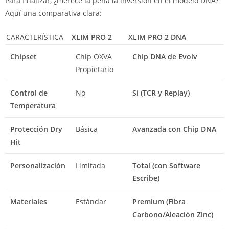
Para finalizar, ¿merece la pena la inversión en el modelo DNA?
Aquí una comparativa clara:
CARACTERÍSTICA
XLIM PRO 2
XLIM PRO 2 DNA
Chipset
Chip OXVA
Chip DNA de Evolv
Propietario
Control de
No
Sí (TCR y Replay)
Temperatura
Protección Dry
Básica
Avanzada con Chip DNA
Hit
Personalización
Limitada
Total (con Software
Escribe)
Materiales
Estándar
Premium (Fibra
Carbono/Aleación Zinc)