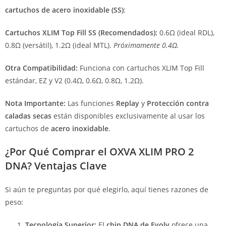
cartuchos de acero inoxidable (SS)
:
Cartuchos XLIM Top Fill SS (Recomendados):
0.6Ω (ideal RDL),
0.8Ω (versátil), 1.2Ω (ideal MTL).
Próximamente 0.4Ω.
Otra Compatibilidad:
Funciona con cartuchos XLIM Top Fill
estándar, EZ y V2 (0.4Ω, 0.6Ω, 0.8Ω, 1.2Ω).
Nota Importante:
Las funciones
Replay
y
Protección contra
caladas secas
están disponibles exclusivamente al usar los
cartuchos de
acero inoxidable
.
¿Por Qué Comprar el OXVA XLIM PRO 2
DNA? Ventajas Clave
Si aún te preguntas por qué elegirlo, aquí tienes razones de
peso:
Tecnología Superior:
El
chip DNA de Evolv
ofrece una