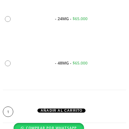
-
24MG
-
$
65.000
-
48MG
-
$
65.000
AÑADIR AL CARRITO
COMPRAR POR WHATSAPP