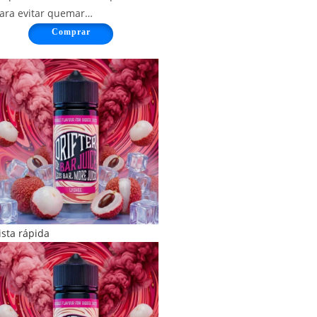
ara evitar quemar…
Comprar
ista rápida