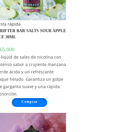
ista rápida
RIFTER BAR SALTS SOUR APPLE
CE 30ML
65.000
-liquid de sales de nicotina con
ntenso sabor a crujiente manzana
erde ácida y un refrescante
oque helado. Garantiza un golpe
e garganta suave y una rápida
bsorción.
Comprar