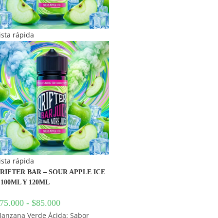
ista rápida
ista rápida
RIFTER BAR – SOUR APPLE ICE
 100ML Y 120ML
75.000
-
$
85.000
anzana Verde Ácida: Sabor