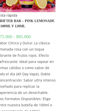
ista rápida
RIFTER BAR – PINK LEMONADE
 100ML Y 120ML
75.000
-
$
85.000
abor Cítrico y Dulce: La clásica
imonada rosa con un toque
ibrante de frutos rojos. Efecto
efrescante: Ideal para vapear en
limas cálidos o como sabor de
odo el día (All Day Vape). Doble
oncentración: Sabor ultra intenso
iseñado para replicar la
xperiencia de un desechable.
os Formatos Disponibles: Elige
ntre nuestra botella de 100ml o