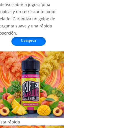
ntenso sabor a jugosa piña
ropical y un refrescante toque
elado. Garantiza un golpe de
arganta suave y una rápida
bsorción.
Comprar
ista rápida