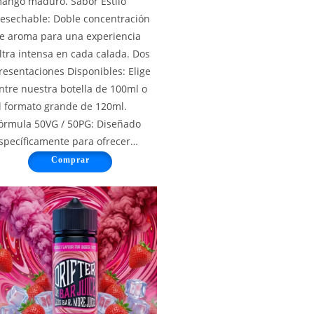
ango maduro. Sabor Estilo
esechable: Doble concentración
e aroma para una experiencia
ltra intensa en cada calada. Dos
resentaciones Disponibles: Elige
ntre nuestra botella de 100ml o
l formato grande de 120ml.
órmula 50VG / 50PG: Diseñado
specíficamente para ofrecer…
Comprar