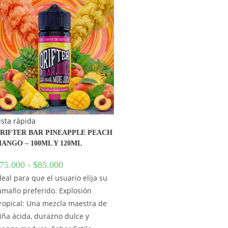
ista rápida
RIFTER BAR PINEAPPLE PEACH
ANGO – 100ML Y 120ML
75.000
-
$
85.000
deal para que el usuario elija su
amaño preferido. Explosión
ropical: Una mezcla maestra de
iña ácida, durazno dulce y