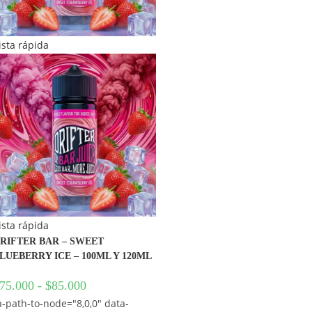
ista rápida
ista rápida
RIFTER BAR – SWEET
LUEBERRY ICE – 100ML Y 120ML
75.000
-
$
85.000
a-path-to-node="8,0,0" data-