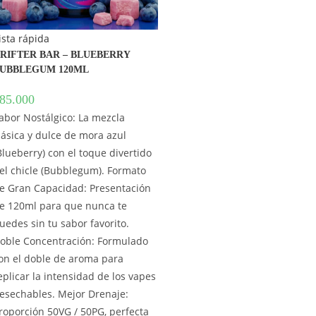
ista rápida
RIFTER BAR – BLUEBERRY
UBBLEGUM 120ML
85.000
abor Nostálgico: La mezcla
lásica y dulce de mora azul
Blueberry) con el toque divertido
el chicle (Bubblegum). Formato
e Gran Capacidad: Presentación
e 120ml para que nunca te
uedes sin tu sabor favorito.
oble Concentración: Formulado
on el doble de aroma para
eplicar la intensidad de los vapes
esechables. Mejor Drenaje:
roporción 50VG / 50PG, perfecta