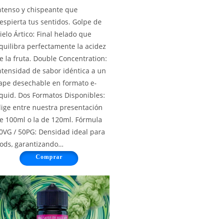
ntenso y chispeante que
espierta tus sentidos. Golpe de
ielo Ártico: Final helado que
quilibra perfectamente la acidez
e la fruta. Double Concentration:
ntensidad de sabor idéntica a un
ape desechable en formato e-
iquid. Dos Formatos Disponibles:
lige entre nuestra presentación
e 100ml o la de 120ml. Fórmula
0VG / 50PG: Densidad ideal para
ods, garantizando…
Comprar