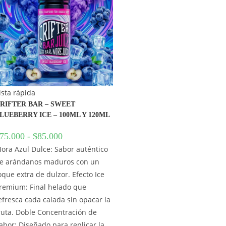
ista rápida
RIFTER BAR – SWEET
LUEBERRY ICE – 100ML Y 120ML
75.000
-
$
85.000
ora Azul Dulce: Sabor auténtico
e arándanos maduros con un
oque extra de dulzor. Efecto Ice
remium: Final helado que
efresca cada calada sin opacar la
ruta. Doble Concentración de
abor: Diseñado para replicar la