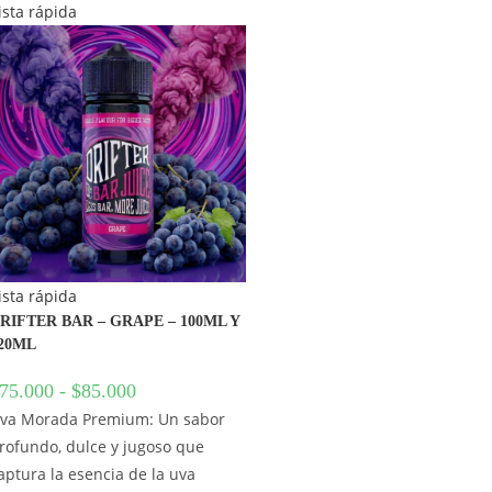
ista rápida
ista rápida
RIFTER BAR – GRAPE – 100ML Y
20ML
75.000
-
$
85.000
va Morada Premium: Un sabor
rofundo, dulce y jugoso que
aptura la esencia de la uva