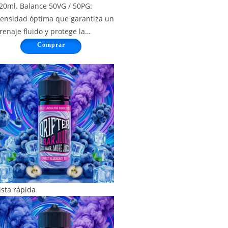
20ml. Balance 50VG / 50PG:
ensidad óptima que garantiza un
renaje fluido y protege la…
Comprar
ista rápida