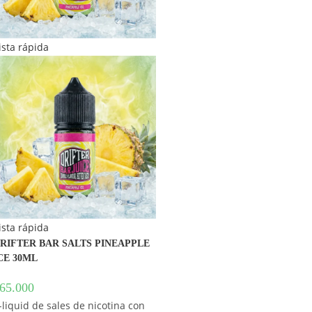
ista rápida
ista rápida
RIFTER BAR SALTS PINEAPPLE
CE 30ML
65.000
-liquid de sales de nicotina con