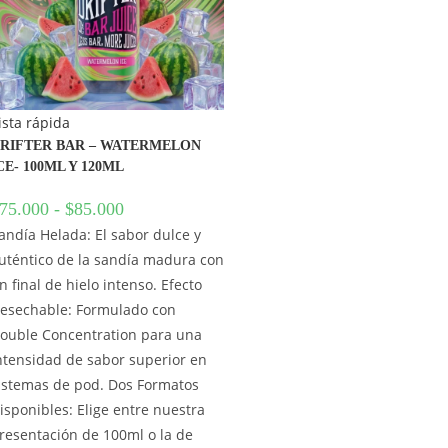
ista rápida
RIFTER BAR – WATERMELON
CE- 100ML Y 120ML
75.000
-
$
85.000
andía Helada: El sabor dulce y
uténtico de la sandía madura con
n final de hielo intenso. Efecto
esechable: Formulado con
ouble Concentration para una
ntensidad de sabor superior en
istemas de pod. Dos Formatos
isponibles: Elige entre nuestra
resentación de 100ml o la de