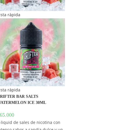
ista rápida
ista rápida
RIFTER BAR SALTS
ATERMELON ICE 30ML
65.000
-liquid de sales de nicotina con
ntenso sabor a sandía dulce y un