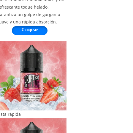
efrescante toque helado.
arantiza un golpe de garganta
uave y una rápida absorción.
Comprar
ista rápida