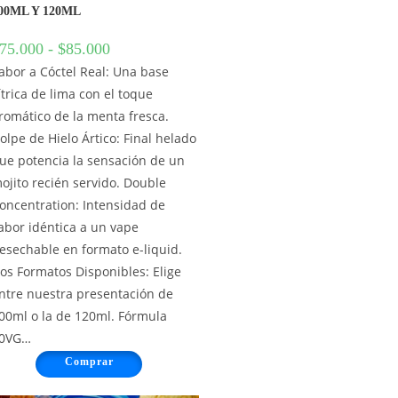
00ML Y 120ML
75.000
-
$
85.000
abor a Cóctel Real: Una base
ítrica de lima con el toque
romático de la menta fresca.
olpe de Hielo Ártico: Final helado
ue potencia la sensación de un
ojito recién servido. Double
oncentration: Intensidad de
abor idéntica a un vape
esechable en formato e-liquid.
os Formatos Disponibles: Elige
ntre nuestra presentación de
00ml o la de 120ml. Fórmula
0VG…
Comprar