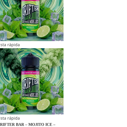
ista rápida
ista rápida
RIFTER BAR – MOJITO ICE –