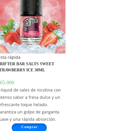
ista rápida
RIFTER BAR SALTS SWEET
TRAWBERRY ICE 30ML
65.000
-liquid de sales de nicotina con
ntenso sabor a fresa dulce y un
efrescante toque helado.
arantiza un golpe de garganta
uave y una rápida absorción.
Comprar