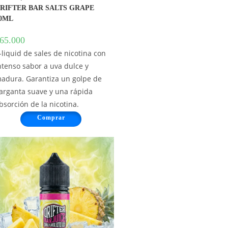
RIFTER BAR SALTS GRAPE
0ML
65.000
-liquid de sales de nicotina con
ntenso sabor a uva dulce y
adura. Garantiza un golpe de
arganta suave y una rápida
bsorción de la nicotina.
Comprar