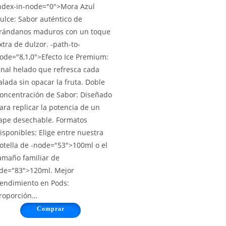
ndex-in-node="0">Mora Azul
ulce: Sabor auténtico de
rándanos maduros con un toque
xtra de dulzor. -path-to-
ode="8,1,0">Efecto Ice Premium:
inal helado que refresca cada
alada sin opacar la fruta. Doble
oncentración de Sabor: Diseñado
ara replicar la potencia de un
ape desechable. Formatos
isponibles: Elige entre nuestra
otella de -node="53">100ml o el
amaño familiar de
de="83">120ml. Mejor
endimiento en Pods:
roporción…
Comprar