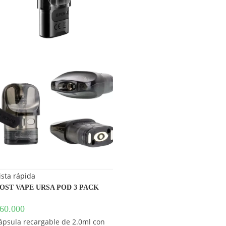
ista rápida
OST VAPE URSA POD 3 PACK
60.000
ápsula recargable de 2.0ml con