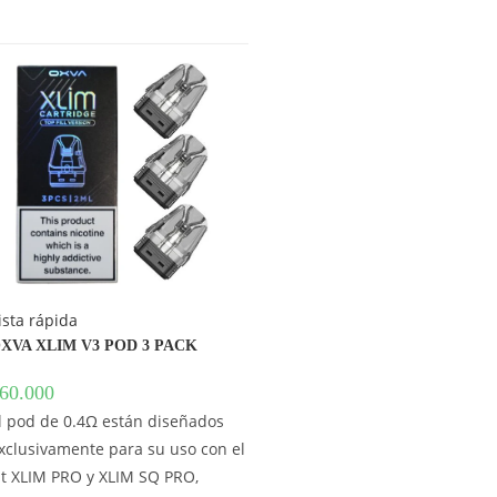
ista rápida
XVA XLIM V3 POD 3 PACK
60.000
l pod de 0.4Ω están diseñados
xclusivamente para su uso con el
it XLIM PRO y XLIM SQ PRO,