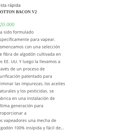
ista rápida
OTTON BACON V2
20.000
a sido formulado
specíficamente para vapear.
omenzamos con una selección
e fibra de algodón cultivada en
os EE. UU. Y luego la llevamos a
ravés de un proceso de
urificación patentado para
liminar las impurezas, los aceites
aturales y los pesticidas. se
abrica en una instalación de
ltima generación para
roporcionar a
os vapeadores una mecha de
lgodón 100% insípida y fácil de…