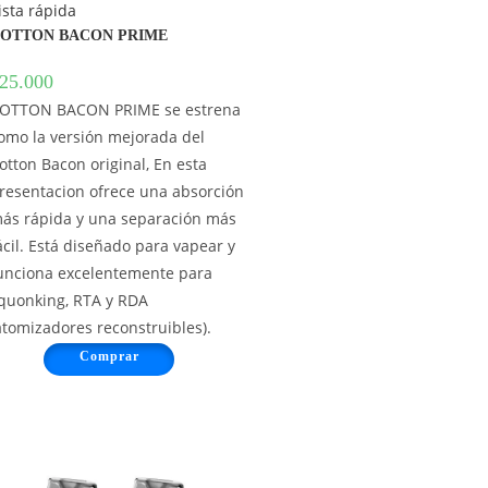
ista rápida
OTTON BACON PRIME
25.000
OTTON BACON PRIME se estrena
omo la versión mejorada del
otton Bacon original, En esta
resentacion ofrece una absorción
ás rápida y una separación más
ácil. Está diseñado para vapear y
unciona excelentemente para
quonking, RTA y RDA
atomizadores reconstruibles).
Comprar