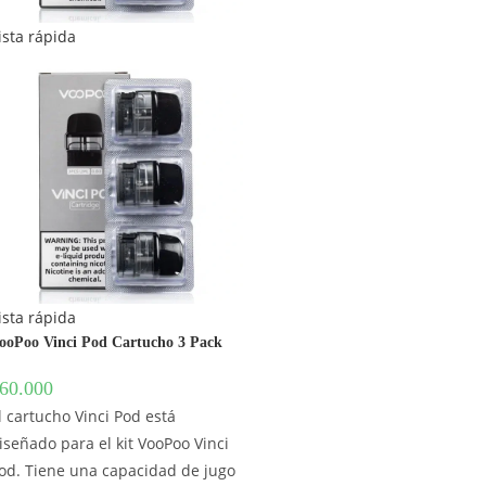
ista rápida
ista rápida
ooPoo Vinci Pod Cartucho 3 Pack
60.000
l cartucho Vinci Pod está
iseñado para el kit VooPoo Vinci
od. Tiene una capacidad de jugo