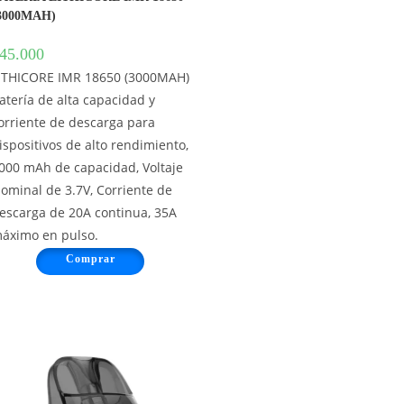
3000MAH)
45.000
ITHICORE IMR 18650 (3000MAH)
atería de alta capacidad y
orriente de descarga para
ispositivos de alto rendimiento,
000 mAh de capacidad, Voltaje
ominal de 3.7V, Corriente de
escarga de 20A continua, 35A
áximo en pulso.
Comprar