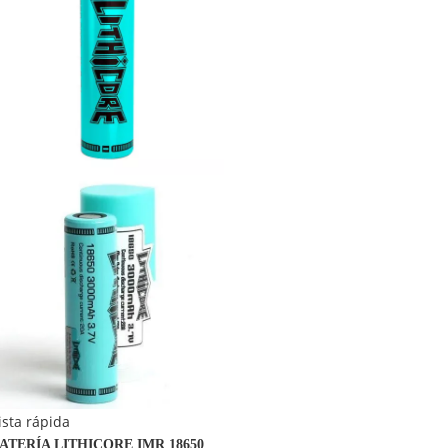
ista rápida
ATERÍA LITHICORE IMR 18650