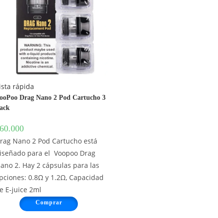
ista rápida
ooPoo Drag Nano 2 Pod Cartucho 3
ack
60.000
rag Nano 2 Pod Cartucho está
iseñado para el Voopoo Drag
ano 2. Hay 2 cápsulas para las
pciones: 0.8Ω y 1.2Ω, Capacidad
e E-juice 2ml
Comprar