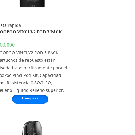
ista rápida
OOPOO VINCI V2 POD 3 PACK
60.000
OOPOO VINCI V2 POD 3 PACK
artuchos de repuesto están
iseñados específicamente para el
ooPoo Vinci Pod Kit, Capacidad
ml, Resistencia 0.8Ω/1.2Ω,
elleno Líquido Relleno superior.
Comprar