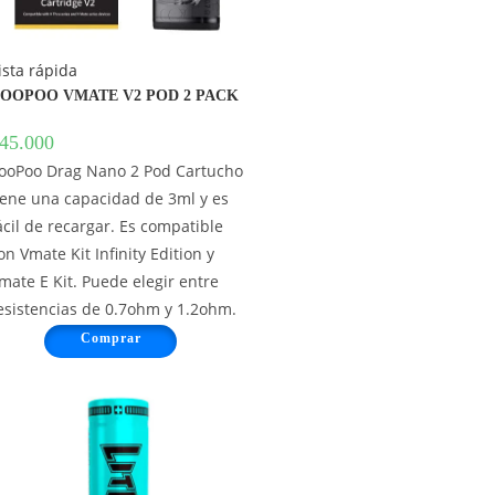
ista rápida
OOPOO VMATE V2 POD 2 PACK
45.000
ooPoo Drag Nano 2 Pod Cartucho
iene una capacidad de 3ml y es
ácil de recargar. Es compatible
on Vmate Kit Infinity Edition y
mate E Kit. Puede elegir entre
esistencias de 0.7ohm y 1.2ohm.
Comprar