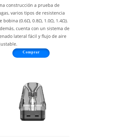
na construcción a prueba de
ugas, varios tipos de resistencia
e bobina (0.6Ω, 0.8Ω, 1.0Ω, 1.4Ω).
demás, cuenta con un sistema de
lenado lateral fácil y flujo de aire
justable.
Comprar