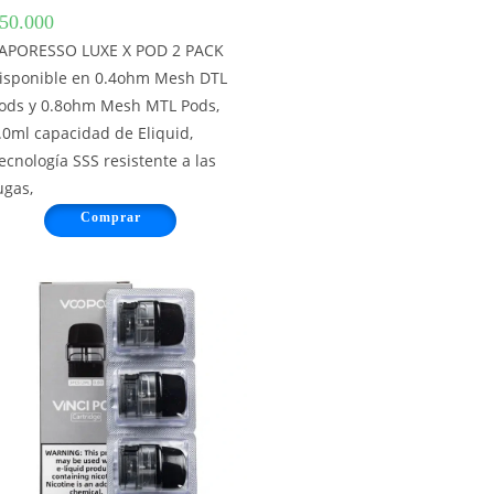
50.000
APORESSO LUXE X POD 2 PACK
isponible en 0.4ohm Mesh DTL
ods y 0.8ohm Mesh MTL Pods,
.0ml capacidad de Eliquid,
ecnología SSS resistente a las
ugas,
Comprar